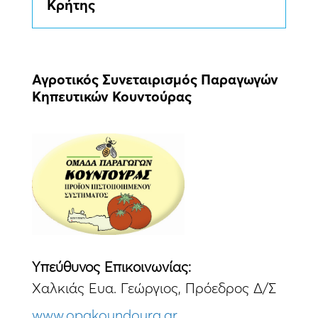
Κρήτης
Αγροτικός Συνεταιρισμός Παραγωγών
Κηπευτικών Κουντούρας
Yπεύθυνος Eπικοινωνίας:
Χαλκιάς Ευα. Γεώργιος, Πρόεδρος Δ/Σ
www.opakoundoura.gr