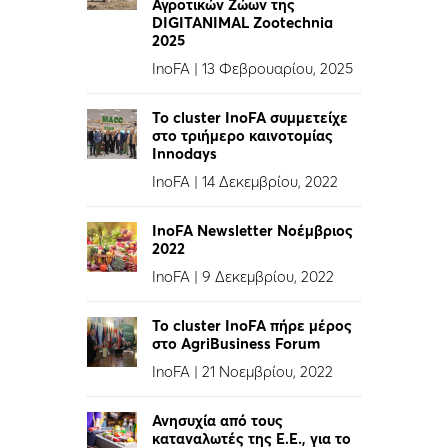
Αγροτικών Ζώων της
DIGITANIMAL Zootechnia
2025
InoFA
|
13 Φεβρουαρίου, 2025
To cluster InoFA συμμετείχε
στο τριήμερο καινοτομίας
Innodays
InoFA
|
14 Δεκεμβρίου, 2022
InoFA Newsletter Νοέμβριος
2022
InoFA
|
9 Δεκεμβρίου, 2022
Το cluster InoFA πήρε μέρος
στο AgriBusiness Forum
InoFA
|
21 Νοεμβρίου, 2022
Ανησυχία από τους
καταναλωτές της Ε.Ε., για το