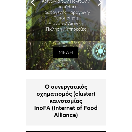
Κοινωνία των Πολιτών /
Προμήθειες
Πρωτογενής Παραγωγή/
Τυποποίηση
Διανομή/ Λιανική
Πώληση / Υπηρεσίες
ΜΕΛΗ
Ο συνεργατικός
σχηματισμός (cluster)
καινοτομίας
InoFA (Internet of Food
Alliance)