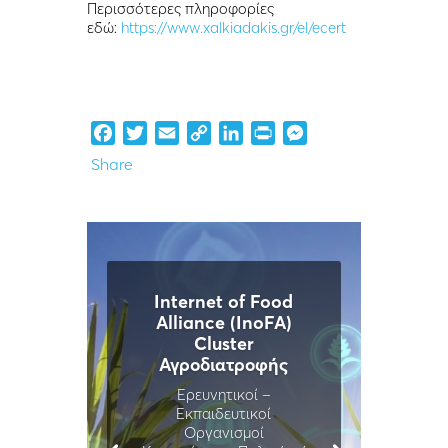
Περισσότερες πληροφορίες
εδώ:
https://www.xalkiadakis.gr/el/ecert
Facebook
Twitter
Email
Copy
LinkedIn
Print
Messenger
Link
Share
Internet of Food
Alliance (InoFA)
Cluster
Αγροδιατροφής
Ερευνητικοί –
Εκπαιδευτικοί
Οργανισμοί