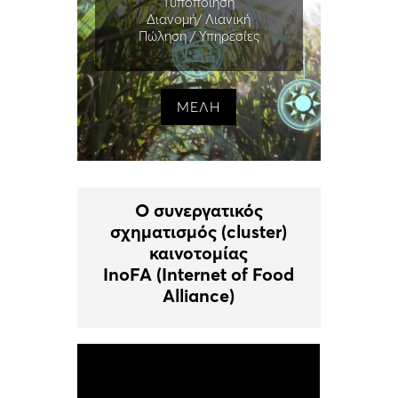
Τυποποίηση
Διανομή/ Λιανική
Πώληση / Υπηρεσίες
ΜΕΛΗ
Ο συνεργατικός
σχηματισμός (cluster)
καινοτομίας
InoFA (Internet of Food
Alliance)