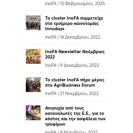
InoFA
|
13 Φεβρουαρίου, 2025
To cluster InoFA συμμετείχε
στο τριήμερο καινοτομίας
Innodays
InoFA
|
14 Δεκεμβρίου, 2022
InoFA Newsletter Νοέμβριος
2022
InoFA
|
9 Δεκεμβρίου, 2022
Το cluster InoFA πήρε μέρος
στο AgriBusiness Forum
InoFA
|
21 Νοεμβρίου, 2022
Ανησυχία από τους
καταναλωτές της Ε.Ε., για το
κόστος και την ασφάλεια των
τροφίμων
InoFA
|
9 Νοεμβρίου, 2022