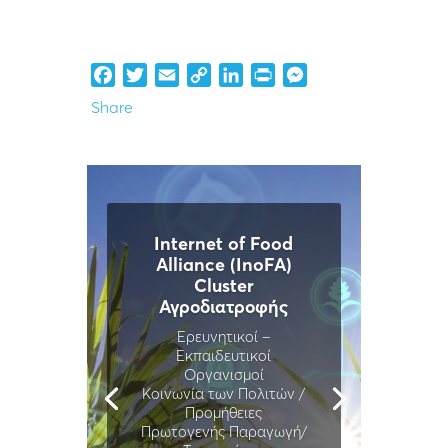
Facebook
Twitter
Email
Copy
LinkedIn
Print
Messenger
Link
Share
Internet of Food
Alliance (InoFA)
Cluster
Αγροδιατροφής
Ερευνητικοί –
Εκπαιδευτικοί
Οργανισμοί
Κοινωνία των Πολιτών /
Προμήθειες
Πρωτογενής Παραγωγή/