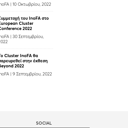
InoFA
|
10 Οκτωβρίου, 2022
Συμμετοχή του InoFA στο
European Cluster
Conference 2022
InoFA
|
30 Σεπτεμβρίου,
2022
Το Cluster InoFA θα
παρευρεθεί στην έκθεση
Beyond 2022
InoFA
|
9 Σεπτεμβρίου, 2022
SOCIAL