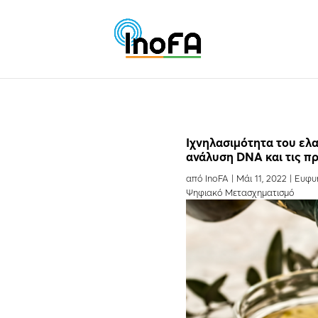
Ιχνηλασιμότητα του ελ
ανάλυση DNA και τις π
από
InoFA
|
Μάι 11, 2022
|
Ευφυ
Ψηφιακό Μετασχηματισμό