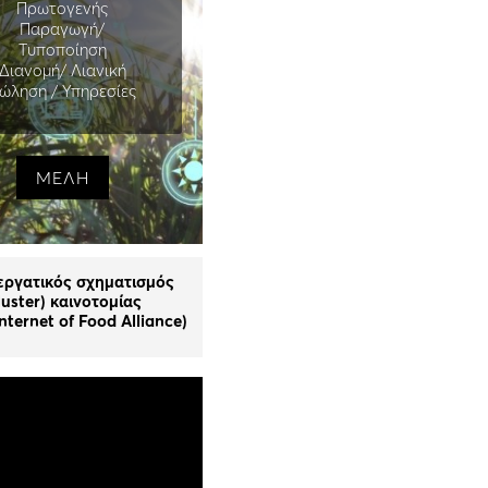
Πρωτογενής
Παραγωγή/
Τυποποίηση
Διανομή/ Λιανική
ώληση / Υπηρεσίες
ΜΕΛΗ
εργατικός σχηματισμός
luster) καινοτομίας
nternet of Food Alliance)