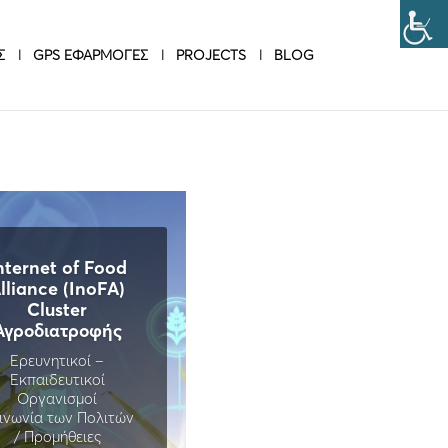
Σ
GPS ΕΦΑΡΜΟΓΕΣ
PROJECTS
BLOG
nternet of Food
lliance (InoFA)
Cluster
Αγροδιατροφής
Ερευνητικοί –
Εκπαιδευτικοί
Οργανισμοί
ινωνία των Πολιτών
/ Προμήθειες