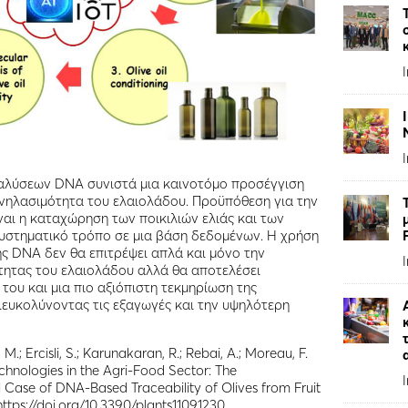
αλύσεων DNA συνιστά μια καινοτόμο προσέγγιση
χνηλασιμότητα του ελαιολάδου. Προϋπόθεση για την
ναι η καταχώρηση των ποικιλιών ελιάς και των
συστηματικό τρόπο σε μια βάση δεδομένων. Η χρήση
ς DNA δεν θα επιτρέψει απλά και μόνο την
τητας του ελαιολάδου αλλά θα αποτελέσει
ου και μια πιο αξιόπιστη τεκμηρίωση της
διευκολύνοντας τις εξαγωγές και την υψηλότερη
.; Ercisli, S.; Karunakaran, R.; Rebai, A.; Moreau, F.
echnologies in the Agri-Food Sector: The
 Case of DNA-Based Traceability of Olives from Fruit
. https://doi.org/10.3390/plants11091230