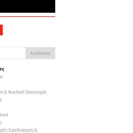
ες
al
e & Κυκλική Οικονομία
s
ized
η
ρές Εφοδιασμός &