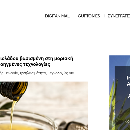
DIGITANIMAL
GUPTOMES
ΣΥΝΕΡΓΑΤΕ
αιολάδου βασισμένη στη μοριακή
ροηγμένες τεχνολογίες
ής Γεωργία
,
Ιχνηλασιμότητα
,
Τεχνολογίες για
I
A
Κο