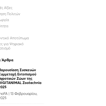
ές Αξίες
ηση Πολιτών
ωργία
ότητα
οντικό Αποτύπωμα
ες για Ψηφιακό
ατισμό
α Άρθρα
Παρουσίαση Συσκευών
Συμμετοχή Εντοπισμού
Αγροτικών Ζώων της
DIGITANIMAL Zootechnia
2025
InoFA
|
13 Φεβρουαρίου,
2025