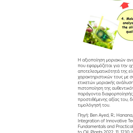
Η αξιοποίηση μοριακών αν
που εφαρμόζεται για την ι
αποτελεσματικότητά της εί
χαρακτηριστικών τους με 
ετικετών μοριακής ανάλυση
πιστοποίηση της αυθεντικό
παράγοντα διαφορποίησής τ
προστιθέμενης αξίας του, 
τιμολόγησή του.
Πηγή: Ben Ayed, R.; Hanana, M
Integration of Innovative T
Fundamentals and Practical
to Oil. Plants 2022, 11, 1230