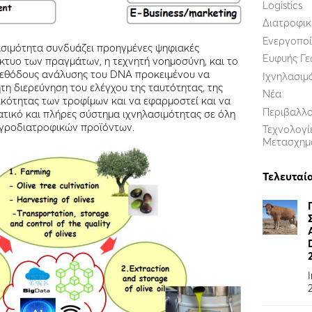
Logistics
Διατροφικ
Ενεργοποί
ασιμότητα συνδυάζει προηγμένες ψηφιακές
Ευφυής Γε
ίκτυο των πραγμάτων, η τεχνητή νοημοσύνη, και το
 μεθόδους ανάλυσης του DNA προκειμένου να
Ιχνηλασιμ
τη διερεύνηση του ελέγχου της ταυτότητας, της
Νέα
ικότητας των τροφίμων και να εφαρμοστεί και να
Περιβαλλ
τικό και πλήρες σύστημα ιχνηλασιμότητας σε όλη
αγροδιατροφικών προϊόντων.
Τεχνολογί
Μετασχημ
Τελευταί