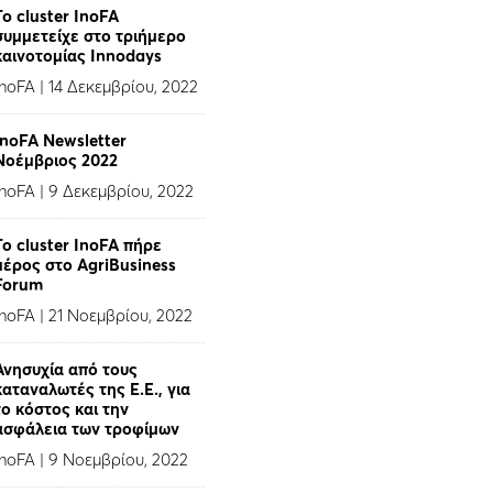
To cluster InoFA
συμμετείχε στο τριήμερο
καινοτομίας Innodays
InoFA
|
14 Δεκεμβρίου, 2022
InoFA Newsletter
Νοέμβριος 2022
InoFA
|
9 Δεκεμβρίου, 2022
Το cluster InoFA πήρε
μέρος στο AgriBusiness
Forum
InoFA
|
21 Νοεμβρίου, 2022
Ανησυχία από τους
καταναλωτές της Ε.Ε., για
το κόστος και την
ασφάλεια των τροφίμων
InoFA
|
9 Νοεμβρίου, 2022