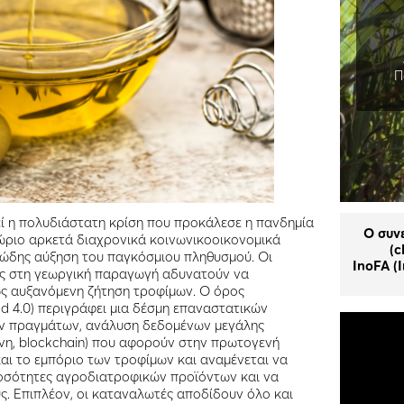
Π
ί η πολυδιάστατη κρίση που προκάλεσε η πανδημία
Ο συν
ώριο αρκετά διαχρονικά κοινωνικοοικονομικά
(c
ώδης αύξηση του παγκόσμιου πληθυσμού. Οι
InoFA (I
ς στη γεωργική παραγωγή αδυνατούν να
ς αυξανόμενη ζήτηση τροφίμων. Ο όρος
od 4.0) περιγράφει μια δέσμη επαναστατικών
ων πραγμάτων, ανάλυση δεδομένων μεγάλης
νη, blockchain) που αφορούν στην πρωτογενή
αι το εμπόριο των τροφίμων και αναμένεται να
ποσότητες αγροδιατροφικών προϊόντων και να
υς. Επιπλέον, οι καταναλωτές αποδίδουν όλο και