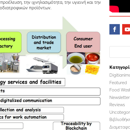
ροέλευση, την ιχνηλασιμότητα, την υγιεινή και την
οδιατροφικών προϊόντων.
Kατηγορί
Digitianim
Featured
Food Wast
Newsletter
Reviews
Uncategor
Βιβλιοθήκ
Διαμεταφο