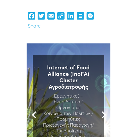
Facebook
Twitter
Email
Copy
LinkedIn
Print
Messenger
Link
Share
Internet of Food
Alliance (InoFA)
Cluster
Αγροδιατροφής
Ερευνητικοί –
Εκπαιδευτικοί
Οργανισμοί
Κοινωνία των Πολιτών /
Προμήθειες
Πρωτογενής Παραγωγή/
Τυποποίηση
Διανομή/ Λιανική