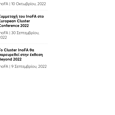
InoFA
|
10 Οκτωβρίου, 2022
Συμμετοχή του InoFA στο
European Cluster
Conference 2022
InoFA
|
30 Σεπτεμβρίου,
2022
Το Cluster InoFA θα
παρευρεθεί στην έκθεση
Beyond 2022
InoFA
|
9 Σεπτεμβρίου, 2022