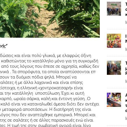
ρής”
βδώσεις και είναι πολύ γλυκιά, με ελαφρώς όξινη
ό, καθιστώντας το κατάλληλο μόνο για τη συγκομιδή
ας από τους λόγους που έπεσε σε αχρησία, καθώς δεν
ανικά . Τα σπορόφυτα, τα οποία αναπτύσσονται επ
σουν τα δυόμισι πόδια ψηλά. Μπορεί να
λάτες ή με άλλα λαχανικά και είναι επίσης
ίστοιχα, η ελληνική «χοντροκατσαρή» είναι
αι την κατάλληλη υποστύλωση. Έχει κι αυτή
καρπό, ωραία σάρκα, καλή και έντονη γεύση. .Ο
καλό είναι να καταναλωθεί άμεσα διότι δεν αντέχει
ν μεταφορά αποστάσεων. Η διατήρησή της είναι
λόγος που δεν αναπτύχθηκε εμπορικά. Μπορεί και
της σε σαλάτες ή σε άλλες παρασκευές ενώ είναι
ες. Η τιμή της στην συμβατική αγορά είναι λίγο