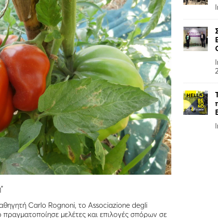
”
θηγητή Carlo Rognoni, το Associazione degli
ccio πραγματοποίησε μελέτες και επιλογές σπόρων σε