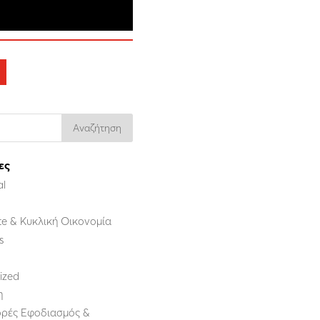
ες
al
e & Κυκλική Οικονομία
s
ized
η
ρές Εφοδιασμός &