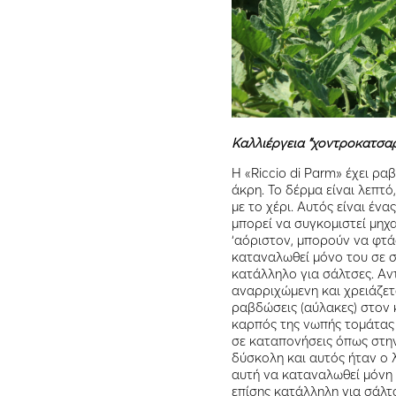
Kαλλιέργεια “χοντροκατσα
Η «Riccio di Parm» έχει ρα
άκρη. Το δέρμα είναι λεπτ
με το χέρι. Αυτός είναι έν
μπορεί να συγκομιστεί μηχ
‘αόριστον, μπορούν να φτά
καταναλωθεί μόνο του σε σα
κατάλληλο για σάλτσες. Αντ
αναρριχώμενη και χρειάζετ
ραβδώσεις (αύλακες) στον 
καρπός της νωπής τομάτας 
σε καταπονήσεις όπως στη
δύσκολη και αυτός ήταν ο 
αυτή να καταναλωθεί μόνη 
επίσης κατάλληλη για σάλτσ