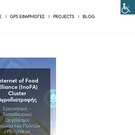
Σ
GPS ΕΦΑΡΜΟΓΕΣ
PROJECTS
BLOG
nternet of Food
lliance (InoFA)
Cluster
Αγροδιατροφής
Ερευνητικοί –
Εκπαιδευτικοί
Οργανισμοί
ινωνία των Πολιτών
/ Προμήθειες