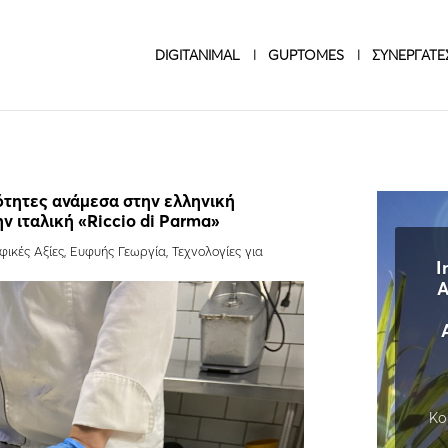
DIGITANIMAL
GUPTOMES
ΣΥΝΕΡΓΑΤΕ
ότητες ανάμεσα στην ελληνική
ν ιταλική «Riccio di Parma»
φικές Αξίες
,
Ευφυής Γεωργία
,
Τεχνολογίες για
I
A
Κο