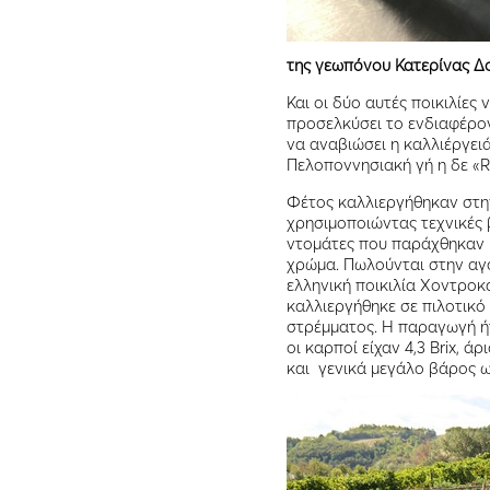
της γεωπόνου Κατερίνας Δ
Και οι δύο αυτές ποικιλίες
προσελκύσει το ενδιαφέρ
να αναβιώσει η καλλιέργειά
Πελοποννησιακή γή η δε «Ri
Φέτος καλλιεργήθηκαν στην
χρησιμοποιώντας τεχνικές β
ντομάτες που παράχθηκαν ήτ
χρώμα. Πωλούνται στην αγορ
ελληνική ποικιλία Χοντρο
καλλιεργήθηκε σε πιλοτικό
στρέμματος. Η παραγωγή ήτ
οι καρποί είχαν 4,3 Brix, 
και γενικά μεγάλο βάρος ως