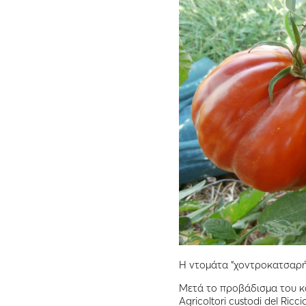
Η ντομάτα “χοντροκατσαρή
Μετά το προβάδισμα του κα
Agricoltori custodi del Ri