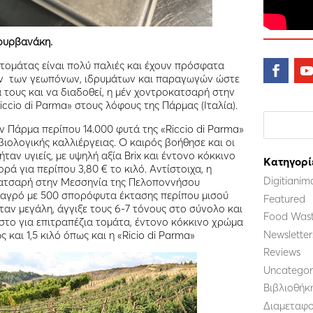
ουρβανάκη.
 ντομάτας είναι πολύ παλιές και έχουν πρόσφατα
ον των γεωπόνων, ιδρυμάτων και παραγωγών ώστε
 τους και να διαδοθεί, η μέν χοντροκατσαρή στην
ccio di Parma» στους λόφους της Πάρμας (Ιταλία).
 Πάρμα περίπου 14.000 φυτά της «Riccio di Parma»
ιολογικής καλλιέργειας. Ο καιρός βοήθησε και οι
αν υγιείς, με υψηλή αξία Brix και έντονο κόκκινο
Kατηγορί
ά για περίπου 3,80 € το κιλό. Αντίστοιχα, η
Digitianim
κατσαρή στην Μεσσηνία της Πελοποννήσου
 αγρό με 500 σπορόφυτα έκτασης περίπου μισού
Featured
αν μεγάλη, άγγιξε τους 6-7 τόνους στο σύνολο και
Food Wast
άριστο για επιτραπέζια τομάτα, έντονο κόκκινο χρώμα
Newsletter
 και 1,5 κιλό όπως και η «Ricio di Parma»
Reviews
Uncategor
Βιβλιοθήκ
Διαμεταφο