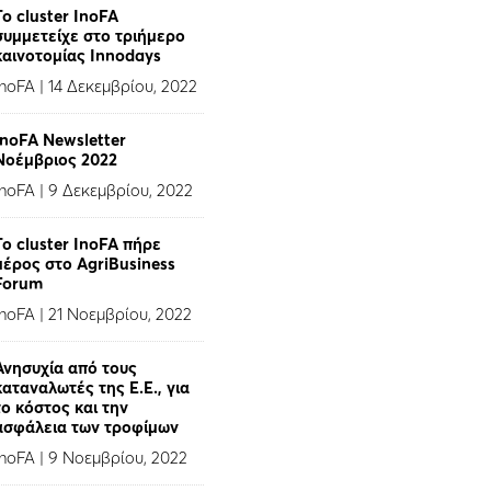
To cluster InoFA
συμμετείχε στο τριήμερο
καινοτομίας Innodays
InoFA
|
14 Δεκεμβρίου, 2022
InoFA Newsletter
Νοέμβριος 2022
InoFA
|
9 Δεκεμβρίου, 2022
Το cluster InoFA πήρε
μέρος στο AgriBusiness
Forum
InoFA
|
21 Νοεμβρίου, 2022
Ανησυχία από τους
καταναλωτές της Ε.Ε., για
το κόστος και την
ασφάλεια των τροφίμων
InoFA
|
9 Νοεμβρίου, 2022