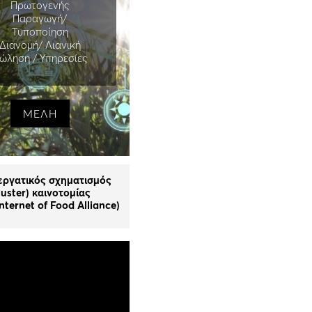
Πρωτογενής
Παραγωγή/
Τυποποίηση
Διανομή/ Λιανική
ώληση / Υπηρεσίες
ΜΕΛΗ
εργατικός σχηματισμός
luster) καινοτομίας
nternet of Food Alliance)