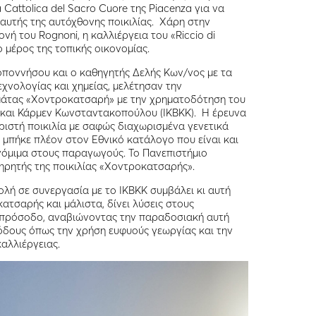
à Cattolica del Sacro Cuore της Piacenza για να
 αυτής της αυτόχθονης ποικιλίας. Χάρη στην
νή του Rognoni, η καλλιέργεια του «Riccio di
μέρος της τοπικής οικονομίας.
λοποννήσου και ο καθηγητής Δελής Κων/νος με τα
εχνολογίας και χημείας, μελέτησαν την
μάτας «Xοντροκατσαρή» με την χρηματοδότηση του
 και Κάρμεν Κωνσταντακοπούλου (ΙΚΒΚΚ). Η έρευνα
ωριστή ποικιλία με σαφώς διαχωρισμένα γενετικά
1 μπήκε πλέον στον Εθνικό κατάλογο που είναι και
ι νόμιμα στους παραγωγούς. Το Πανεπιστήμιο
ηρητής της ποικιλίας «Χοντροκατσαρής».
ολή σε συνεργασία με το ΙΚΒΚΚ συμβάλει κι αυτή
ατσαρής και μάλιστα, δίνει λύσεις στους
πρόσοδο, αναβιώνοντας την παραδοσιακή αυτή
θόδους όπως την χρήση ευφυούς γεωργίας και την
αλλιέργειας.