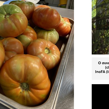
Π
Ο συν
(c
InoFA (I