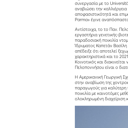
συνεργασία με το Universit
αναβιώσει την καλλιέργεια
αποφασιστικότητά και επιμο
Parma» έγινε αναπόσπαστο 
Aντίστοιχα, το το Παν. Πε
εργαστήρια γενετικής-βιοτ
παραδοσιακή ποικιλία ντο
Ίδρυματος Καπετάν Βασίλη
απέδειξε ότι αποτελεί ξεχ
χαρακτηριστικά και το 202
Κοινοτικός και διακινείτα
Πελοποννήσου είναι ο διατ
Η Αμερικανική Γεωργική Σχ
στην αναβίωση της χοντροκ
παραγωγούς για καλύτερη 
ποικιλία με καινοτόμες με
ολοκληρωμένη διαχείριση κ