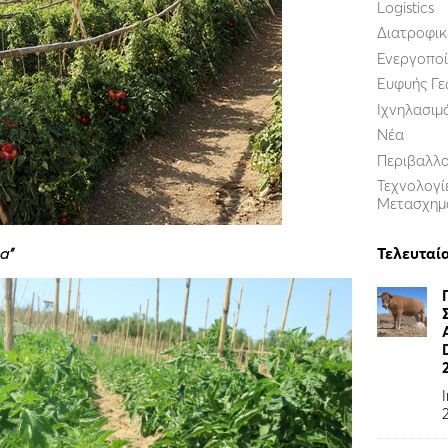
Logistics
Διατροφικ
Ενεργοποί
Ευφυής Γε
Ιχνηλασιμ
Νέα
Περιβαλλ
Τεχνολογί
Μετασχημ
Τελευταί
a”