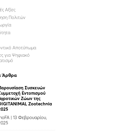
ές Αξίες
ηση Πολιτών
ωργία
ότητα
οντικό Αποτύπωμα
ες για Ψηφιακό
ατισμό
α Άρθρα
Παρουσίαση Συσκευών
Συμμετοχή Εντοπισμού
Αγροτικών Ζώων της
DIGITANIMAL Zootechnia
2025
InoFA
|
13 Φεβρουαρίου,
2025