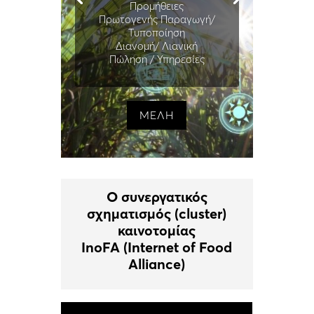
Προμήθειες
Πρωτογενής Παραγωγή/
Τυποποίηση
Διανομή/ Λιανική
Πώληση / Υπηρεσίες
ΜΕΛΗ
Ο συνεργατικός
σχηματισμός (cluster)
καινοτομίας
InoFA (Internet of Food
Alliance)