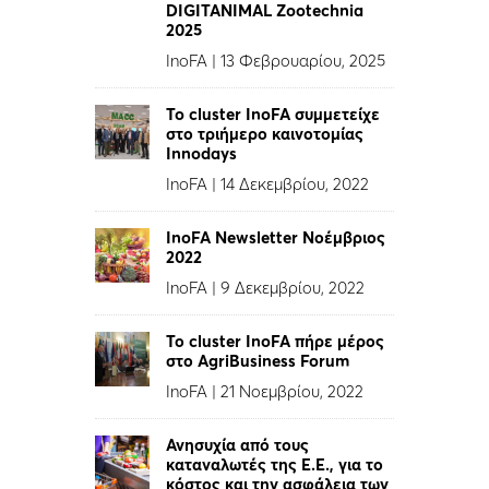
DIGITANIMAL Zootechnia
2025
InoFA
|
13 Φεβρουαρίου, 2025
To cluster InoFA συμμετείχε
στο τριήμερο καινοτομίας
Innodays
InoFA
|
14 Δεκεμβρίου, 2022
InoFA Newsletter Νοέμβριος
2022
InoFA
|
9 Δεκεμβρίου, 2022
Το cluster InoFA πήρε μέρος
στο AgriBusiness Forum
InoFA
|
21 Νοεμβρίου, 2022
Ανησυχία από τους
καταναλωτές της Ε.Ε., για το
κόστος και την ασφάλεια των