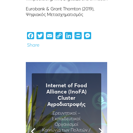
Eurobank & Grant Thornton (2019),
Ψηφιακός Μετασχηματισμός
Facebook
Twitter
Email
Copy
LinkedIn
Print
Messenger
Link
Share
Internet of Food
Alliance (InoFA)
Cluster
Αγροδιατροφής
Ερευνητικοί –
Εκπαιδευτικοί
Οργανισμοί
Κοινωνία των Πολιτών /