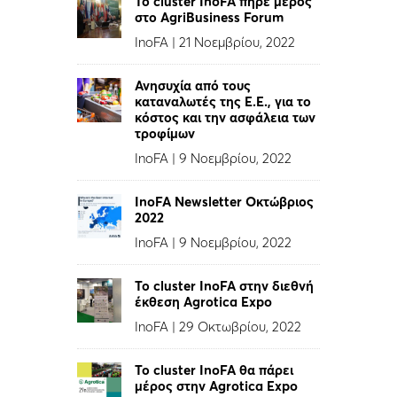
Το cluster InoFA πήρε μέρος
στο AgriBusiness Forum
InoFA
|
21 Νοεμβρίου, 2022
Ανησυχία από τους
καταναλωτές της Ε.Ε., για το
κόστος και την ασφάλεια των
τροφίμων
InoFA
|
9 Νοεμβρίου, 2022
InoFA Newsletter Οκτώβριος
2022
InoFA
|
9 Νοεμβρίου, 2022
Το cluster InoFA στην διεθνή
έκθεση Agrotica Expo
InoFA
|
29 Οκτωβρίου, 2022
Το cluster InoFA θα πάρει
μέρος στην Agrotica Expo