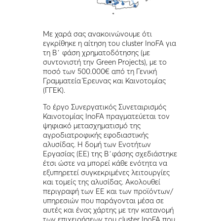
Με χαρά σας ανακοινώνουμε ότι
εγκρίθηκε η αίτηση του cluster InoFA για
τη Β΄ φάση χρηματοδότησης (με
συντονιστή την Green Projects), με το
ποσό των 500.000€ από τη Γενική
Γραμματεία Έρευνας και Καινοτομίας
(ΓΓΕΚ).
Το έργο Συνεργατικός Συνεταιρισμός
Καινοτομίας InoFA πραγματεύεται τον
ψηφιακό μετασχηματισμό της
αγροδιατροφικής εφοδιαστικής
αλυσίδας. Η δομή των Ενοτήτων
Εργασίας (ΕΕ) της Β΄φάσης σχεδιάστηκε
έτσι ώστε να μπορεί κάθε ενότητα να
εξυπηρετεί συγκεκριμένες λειτουργίες
και τομείς της αλυσίδας. Ακολουθεί
περιγραφή των ΕΕ και των προϊόντων/
υπηρεσιών που παράγονται μέσα σε
αυτές και ένας χάρτης με την κατανομή
των επιχειρήσεων του cluster InoFA που