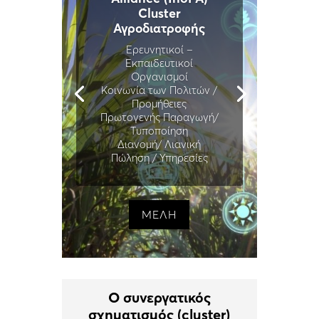
Cluster
Αγροδιατροφής
Ερευνητικοί –
Εκπαιδευτικοί
Οργανισμοί
Κοινωνία των Πολιτών /
Προμήθειες
Πρωτογενής Παραγωγή/
Τυποποίηση
Διανομή/ Λιανική
Πώληση / Υπηρεσίες
ΜΕΛΗ
Ο συνεργατικός
σχηματισμός (cluster)