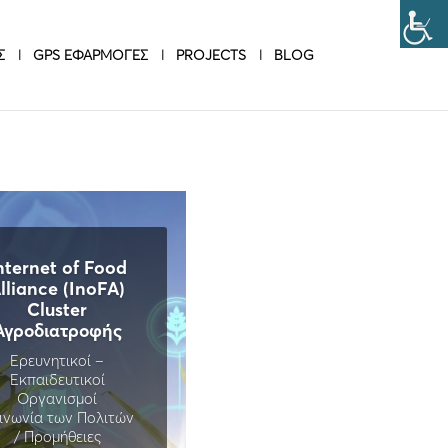
Σ
GPS ΕΦΑΡΜΟΓΕΣ
PROJECTS
BLOG
nternet of Food
lliance (InoFA)
Cluster
Αγροδιατροφής
Ερευνητικοί –
Εκπαιδευτικοί
Οργανισμοί
ινωνία των Πολιτών
/ Προμήθειες