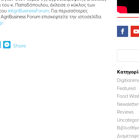
α του κ. Παπαδόπουλου, έκλεισε ο κύκλος των
 του
#AgriBusinessForum
. Για περισσότερες
AgriΒusiness Forum επισκεφτείτε την ιστοσελίδα
g/
.
kedIn
Print
Messenger
Share
Kατηγορί
Digitianim
Featured
Food Wast
Newsletter
Reviews
Uncategor
Βιβλιοθήκ
Διαμεταφο