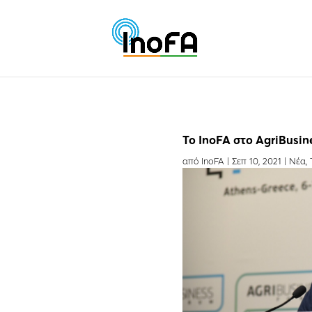
Το InoFA στο AgriBusin
από
InoFA
|
Σεπ 10, 2021
|
Νέα
,