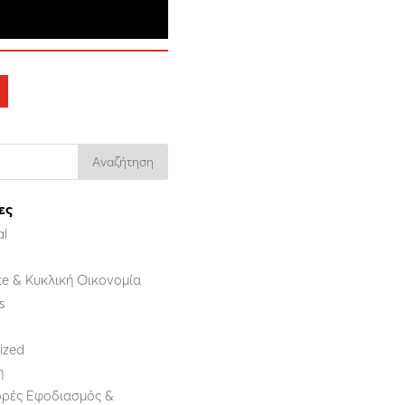
ες
al
e & Κυκλική Οικονομία
s
ized
η
ρές Εφοδιασμός &