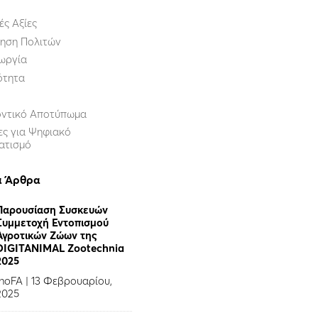
ές Αξίες
ηση Πολιτών
ωργία
ότητα
οντικό Αποτύπωμα
ες για Ψηφιακό
ατισμό
α Άρθρα
Παρουσίαση Συσκευών
Συμμετοχή Εντοπισμού
Αγροτικών Ζώων της
DIGITANIMAL Zootechnia
2025
InoFA
|
13 Φεβρουαρίου,
2025