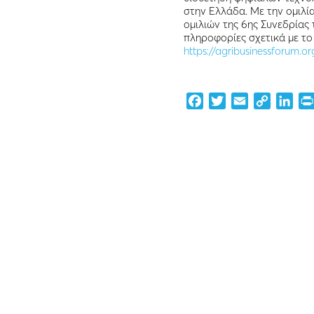
στην Ελλάδα. Με την ομιλί
ομιλιών της 6ης Συνεδρίας
πληροφορίες σχετικά με το 
https://agribusinessforum.or
Facebook
Twitter
Email
Copy
Lin
Link