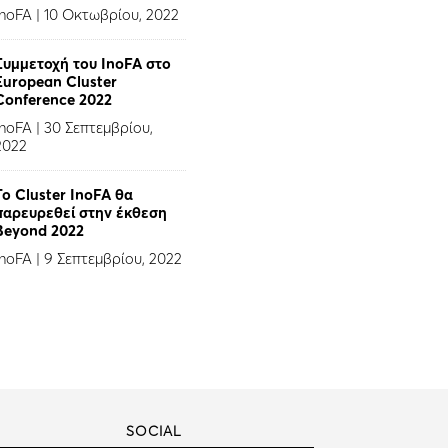
InoFA
|
10 Οκτωβρίου, 2022
Συμμετοχή του InoFA στο
European Cluster
Conference 2022
InoFA
|
30 Σεπτεμβρίου,
2022
Το Cluster InoFA θα
παρευρεθεί στην έκθεση
Beyond 2022
InoFA
|
9 Σεπτεμβρίου, 2022
SOCIAL