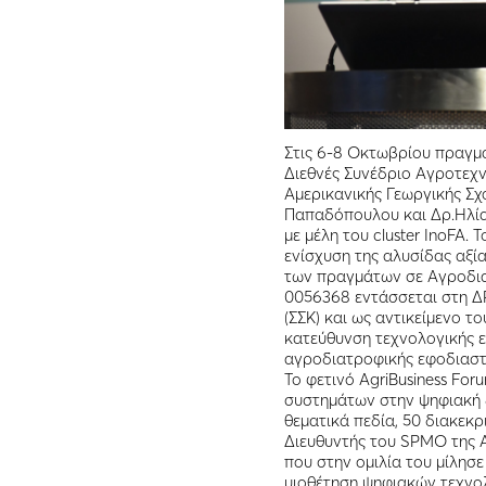
Στις 6-8 Οκτωβρίου πραγμ
Διεθνές Συνέδριο Αγροτεχν
Αμερικανικής Γεωργικής Σχ
Παπαδόπουλου και Δρ.Ηλία
με μέλη του cluster InoFA.
ενίσχυση της αλυσίδας αξί
των πραγμάτων σε Αγροδιατ
0056368 εντάσσεται στη
(ΣΣΚ) και ως αντικείμενο τ
κατεύθυνση τεχνολογικής 
αγροδιατροφικής εφοδιαστ
Το φετινό AgriBusiness Fo
συστημάτων στην ψηφιακή &
θεματικά πεδία, 50 διακεκρ
Διευθυντής του SPMO της 
που στην ομιλία του μίλησε
υιοθέτηση ψηφιακών τεχνο