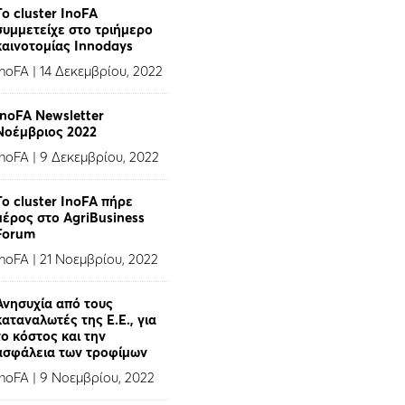
To cluster InoFA
συμμετείχε στο τριήμερο
καινοτομίας Innodays
InoFA
|
14 Δεκεμβρίου, 2022
InoFA Newsletter
Νοέμβριος 2022
InoFA
|
9 Δεκεμβρίου, 2022
Το cluster InoFA πήρε
μέρος στο AgriBusiness
Forum
InoFA
|
21 Νοεμβρίου, 2022
Ανησυχία από τους
καταναλωτές της Ε.Ε., για
το κόστος και την
ασφάλεια των τροφίμων
InoFA
|
9 Νοεμβρίου, 2022