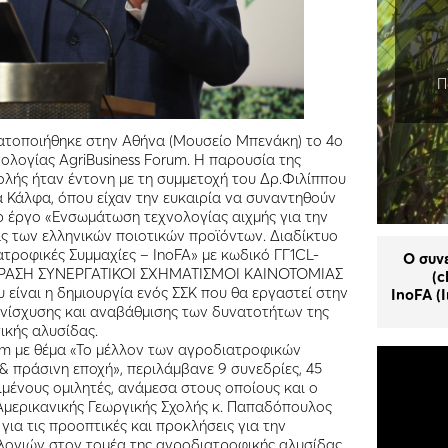
Π
ατοποιήθηκε στην Αθήνα (Μουσείο Μπενάκη) το 4ο
ολογίας AgriBusiness Forum. Η παρουσία της
ολής ήταν έντονη με τη συμμετοχή του Δρ.Φιλίππου
 Κάλφα, όπου είχαν την ευκαιρία να συναντηθούν
 To έργο «Ενσωμάτωση τεχνολογίας αιχμής για την
ας των ελληνικών ποιοτικών προϊόντων. Διαδίκτυο
ροφικές Συμμαχίες – InoFA» με κωδικό ΓΓ1CL-
Ο συν
 ΔΡΑΣΗ ΣΥΝΕΡΓΑΤΙΚΟΙ ΣΧΗΜΑΤΙΣΜΟΙ ΚΑΙΝΟΤΟΜΙΑΣ
(c
ου είναι η δημιουργία ενός ΣΣΚ που θα εργαστεί στην
InoFA (I
ενίσχυσης και αναβάθμισης των δυνατοτήτων της
ικής αλυσίδας.
rum με θέμα «Το μέλλον των αγροδιατροφικών
 πράσινη εποχή», περιλάμβανε 9 συνεδρίες, 45
ιμένους ομιλητές, ανάμεσα στους οποίους και ο
Αμερικανικής Γεωργικής Σχολής κ. Παπαδόπουλος
 για τις προοπτικές και προκλήσεις για την
λογιών στον τομέα της αγροδιατροφικής αλυσίδας