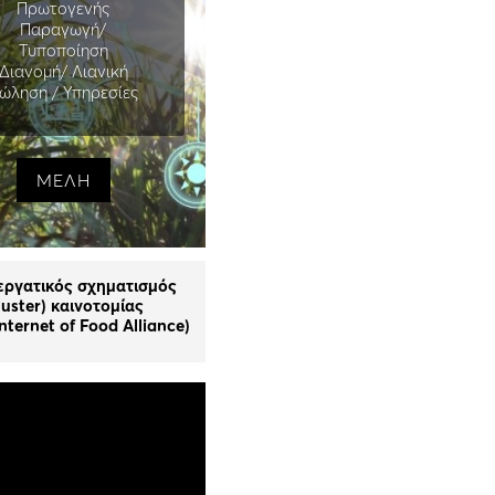
Πρωτογενής
Παραγωγή/
Τυποποίηση
Διανομή/ Λιανική
ώληση / Υπηρεσίες
ΜΕΛΗ
εργατικός σχηματισμός
luster) καινοτομίας
nternet of Food Alliance)