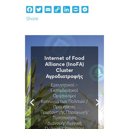
Facebook
Twitter
Email
Copy
LinkedIn
Print
Messenger
Link
Share
Internet of Food
Alliance (InoFA)
Cluster
Αγροδιατροφής
Ερευνητικοί –
Εκπαιδευτικοί
Οργανισμοί
Κοινωνία των Πολιτών /
Προμήθειες
Πρωτογενής Παραγωγή/
Τυποποίηση
Διανομή/ Λιανική
Πώληση / Υπηρεσίες